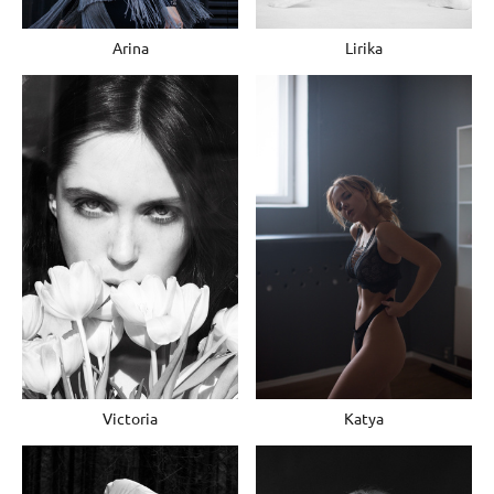
Lirika
Arina
Katya
Victoria